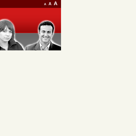
A
A
A