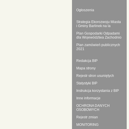
Ogłoszenia
Strategia Ekorozwoju Miasta
i Gminy Barlinek na la
Plan Gospodarki Odpadami
dla Województwa Zachodnio
Plan zamówień publicznych
2021
Redakcja BIP
Mapa strony
Rejestr stron usuniętych
Statystyki BIP
Instrukcja korzystania z BIP
Inne informacje
OCHRONA DANYCH
OSOBOWYCH
Rejestr zmian
MONITORING