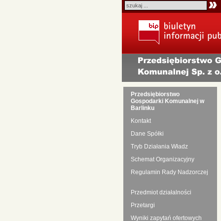
Przedsiębiorstwo
Gospodarki Komunalnej w
Barlinku
Kontakt
Dane Spółki
Tryb Działania Władz
Schemat Organizacyjny
Regulamin Rady Nadzorczej
Przedmiot działalności
Przetargi
Wyniki zapytań ofertowych